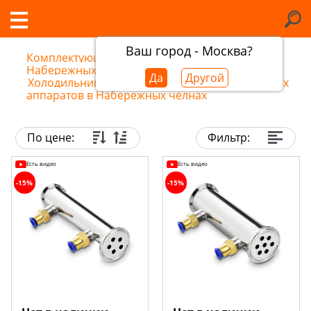
Ваш город - Москва?
Комплектующие самогонных аппаратов в
Набережных челнах
/
Да
Другой
Холодильники и дефлегматоры для самогонных
аппаратов в Набережных челнах
По цене:
Фильтр:
Есть видео
Есть видео
-15%
-15%