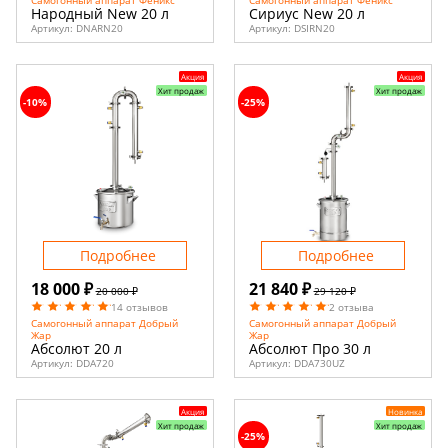
Народный New 20 л
Сириус New 20 л
Артикул:
DNARN20
Артикул:
DSIRN20
Акция
Акция
Хит продаж
Хит продаж
-10%
-25%
Подробнее
Подробнее
18 000 ₽
21 840 ₽
20 000 ₽
29 120 ₽
14 отзывов
2 отзыва
Самогонный аппарат Добрый
Самогонный аппарат Добрый
Жар
Жар
Абсолют 20 л
Абсолют Про 30 л
Артикул:
DDA720
Артикул:
DDA730UZ
Акция
Новинка
Хит продаж
Хит продаж
-25%