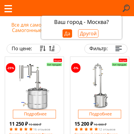
Ваш город - Москва?
Все для самогоноварения
/
Самогонные аппараты в Набережных челнах
Да
Другой
По цене:
Фильтр:
Акция
Акция
Хит продаж
Хит продаж
-25%
-5%
Подробнее
Подробнее
11 250 ₽
15 200 ₽
15 000 ₽
16 000 ₽
16 отзывов
12 отзывов
Самогонный аппарат Феникс
Самогонный аппарат Феникс