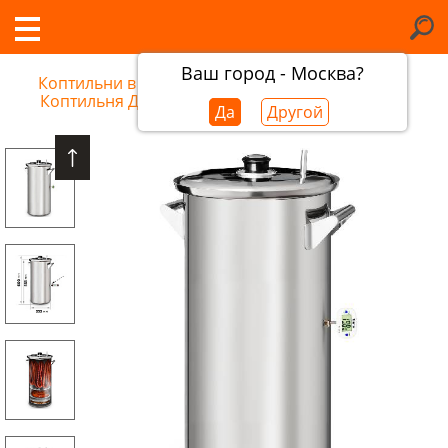
Ваш город - Москва?
Коптильни в Набережных челнах
/
Коптильня Добрый Жар, 23 л
Да
Другой